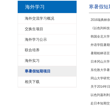
寒暑假短
海外学习
海外交流学习概况
2016瑞典
《以色列科技
交换生项目
韩国全北大学寒假F
海外学习公示
外语学院暑期
联合培养
暑期柏林语言
海外实习
日本冈山大学
东伦敦大学暑
寒暑假短期项目
冈山大学研究
相关下载
关于2014
以色列嘉利利
赴日本短期交