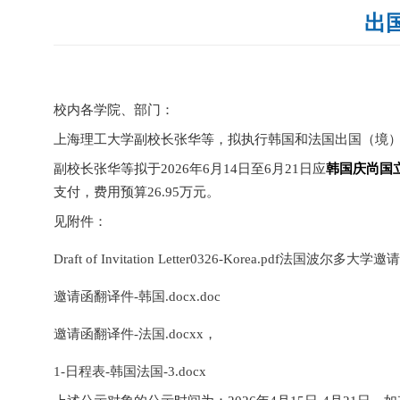
出
校内各学院、部门：
上海理工大学副校长张华等，拟执行韩国和法国出国（境
副校长张华等拟于
2026
年
6
月
14
日至
6
月
21
日应
韩国庆尚国
支付，费用预算
26.95
万元。
见附件：
Draft of Invitation Letter0326-Korea.pdf
法国波尔多大学邀请函-2
邀请函翻译件-韩国.docx
.doc
邀请函翻译件-法国.docx
x
，
1-日程表-韩国法国-3.docx