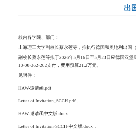
出
校内各学院、部门：
上海理工大学副校长蔡永莲等，拟执行德国和奥地利出国
副校长蔡永莲等拟于
2026
年
5
月
16
日至
5
月
23
日应德国汉堡
10-00-362-202
支付，费用预算
21.2
万元。
见附件：
HAW-邀请函.pdf
Letter of Invitation_SCCH.pdf
，
HAW-邀请函中文版.docx
Letter of Invitation-SCCH-中文版.docx
，