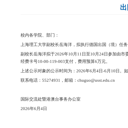
出
校内各学院、部门：
上海理工大学副校长岳海洋，拟执行德国出国（境）任务
副校长岳海洋拟于
2026
年
10
月
11
日至
10
月
24
日参加由市
经费卡号
10-00-119-003
支付，费用预算
6
万元。
上述公示对象的公示时间为：
2026
年
6
月
4
日
-6
月
10
日
。
联系电话：
55274931
，邮箱：
chuguo@usst.edu.cn
国际交流处暨港澳台事务办公室
2026
年
6
月
4
日