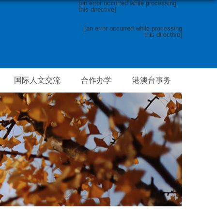
[an error occurred while processing
this directive]
[an error occurred while processing
this directive]
国际人文交流
合作办学
港澳台事务