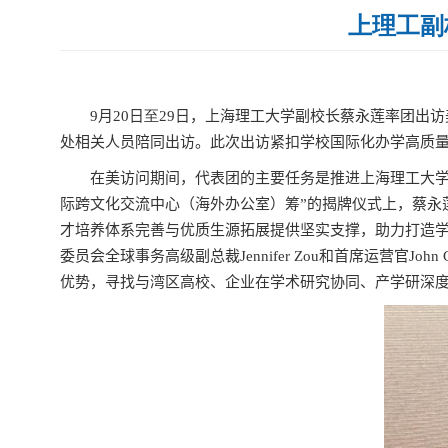
上理工副
9
月
20
日
至29
日，上海理工大学副校长蔡永莲率团出访
处相关人员陪同出访。此次出访紧扣学校国际化办学高质
在美访问期间，代表团的主要任务是推进上海理工大学
际跨文化交流中心（海外办公室）筹”的揭牌仪式上，蔡永
才培养体系完善与优质生源拓展提供坚实支撑，助力打造学
委员会全球事务高级副总裁
Jennifer Zou
和首席运营官
John 
优势，寻找与湾区高校、企业在学术研究协同、产学研深